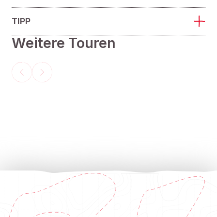
TIPP
Weitere Touren
LANGLAUF
LANGLAUF
SCHWER
Verbindung
Höhenloipe
Karhütte
Rossbrand
(67)
kleine Runde
GESCHLOSSEN
GESCHLOSSEN
916,64 m
1,73 km
00:22 h
00:25 h
78 hm
1 hm
4 hm
27 hm
1758 m
1590 m