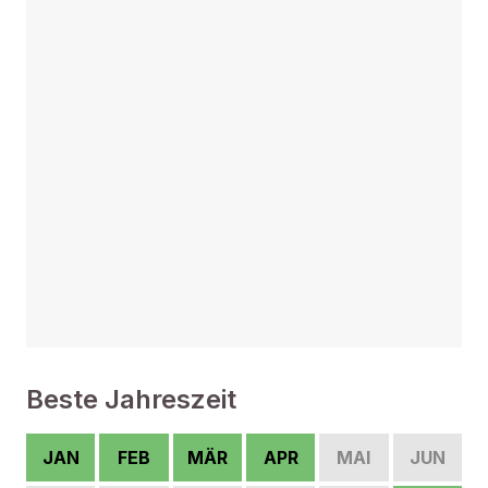
Beste Jahreszeit
JAN
FEB
MÄR
APR
MAI
JUN