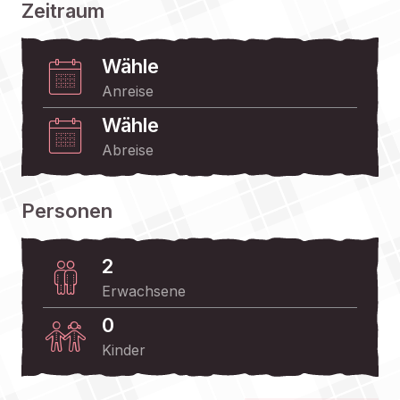
Zeitraum
Wähle
Anreise
Wähle
Abreise
Personen
2
Erwachsene
0
Kinder